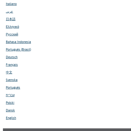
Italiano
عربي
日本語
Ελληνικά
Русский
Bahasa Indonesia
Português (Brasil)
Deutsch
Français
中文
Svenska
Português
עברית
Polski
Dansk
English