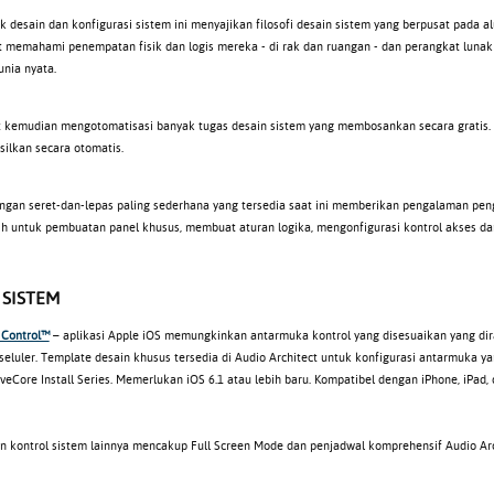
k desain dan konfigurasi sistem ini menyajikan filosofi desain sistem yang berpusat pada a
at memahami penempatan fisik dan logis mereka - di rak dan ruangan - dan perangkat luna
unia nyata.
t kemudian mengotomatisasi banyak tugas desain sistem yang membosankan secara gratis
silkan secara otomatis.
ngan seret-dan-lepas paling sederhana yang tersedia saat ini memberikan pengalaman peng
ih untuk pembuatan panel khusus, membuat aturan logika, mengonfigurasi kontrol akses dan
SISTEM
 Control™
– aplikasi Apple iOS memungkinkan antarmuka kontrol yang disesuaikan yang dira
 seluler. Template desain khusus tersedia di Audio Architect untuk konfigurasi antarmuka
eCore Install Series. Memerlukan iOS 6.1 atau lebih baru. Kompatibel dengan iPhone, iPad, 
an kontrol sistem lainnya mencakup Full Screen Mode dan penjadwal komprehensif Audio Arch