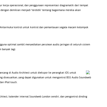
lur kerja operasional, dan penggunaan representasi diagramatik dari tempat
k dengan demikian menjadi 'terdidik' tentang bagaimana mereka akan
. Antarmuka kontrol untuk kontrol dan pemantauan segala macam kelompok
guna optimal sambil menyediakan perutean audio jaringan di seluruh sistem
 banyak lagi.
ncang di Audio Architect untuk diekspor ke perangkat iOS untuk
 yang disesuaikan, yang dapat digunakan untuk mengontrol BSS Audio Soundweb
dan iPod touch.
itect, kalender internal Soundweb London sendiri, dan pengontrol dinding