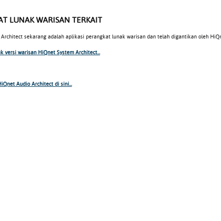
T LUNAK WARISAN TERKAIT
Architect sekarang adalah aplikasi perangkat lunak warisan dan telah digantikan oleh HiQn
tuk versi warisan HiQnet System Architect...
Qnet Audio Architect di sini...