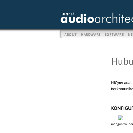
ABOUT
HARDWARE
SOFTWARE
NE
Hubu
HiQnet adala
berkomunikas
KONFIGUR
mengontrol ber