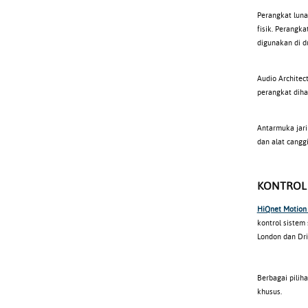
Perangkat luna
fisik. Perangk
digunakan di d
Audio Architec
perangkat diha
Antarmuka jari
dan alat cangg
KONTROL 
HiQnet Motion
kontrol sistem
London dan Driv
Berbagai pilih
khusus.