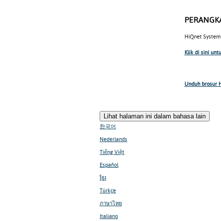
PERANGKA
HiQnet System 
Klik di sini un
Unduh brosur Hi
Lihat halaman ini dalam bahasa lain
한국어
Nederlands
Tiếng Việt
Español
ខ្មែរ
Türkçe
ภาษาไทย
Italiano