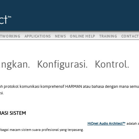
TWORKING
APPLICATIONS
NEWS
ONLINE HELP
TRAINING
CONTACT
ngkan. Konfigurasi. Kontrol.
h protokol komunikasi komprehensif HARMAN atau bahasa dengan mana semua ti
i.
ASI SISTEM
HiQnet Audio Architect
™
adalah 
bagai macam sistem suara profesional yang terpasang.