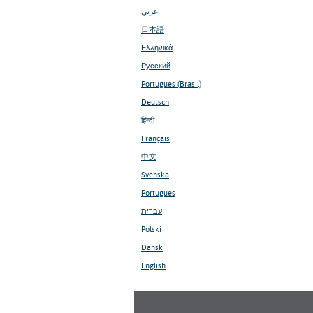
عربي
日本語
Ελληνικά
Русский
Português (Brasil)
Deutsch
हिन्दी
Français
中文
Svenska
Português
עברית
Polski
Dansk
English