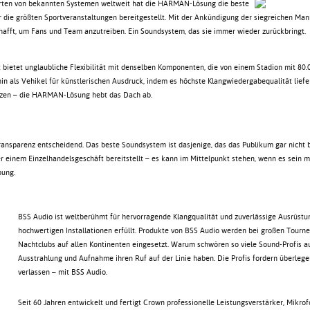
rten von bekannten Systemen weltweit hat die HARMAN-Lösung die beste
r die größten Sportveranstaltungen bereitgestellt. Mit der Ankündigung der siegreichen Man
afft, um Fans und Team anzutreiben. Ein Soundsystem, das sie immer wieder zurückbringt.
 bietet unglaubliche Flexibilität mit denselben Komponenten, die von einem Stadion mit 80.0
in als Vehikel für künstlerischen Ausdruck, indem es höchste Klangwiedergabequalität liefer
tzen – die HARMAN-Lösung hebt das Dach ab.
Transparenz entscheidend. Das beste Soundsystem ist dasjenige, das das Publikum gar nich
 einem Einzelhandelsgeschäft bereitstellt – es kann im Mittelpunkt stehen, wenn es sein mus
bung.
BSS Audio ist weltberühmt für hervorragende Klangqualität und zuverlässige Ausrüstu
hochwertigen Installationen erfüllt. Produkte von BSS Audio werden bei großen Tourne
Nachtclubs auf allen Kontinenten eingesetzt. Warum schwören so viele Sound-Profis auf
Ausstrahlung und Aufnahme ihren Ruf auf der Linie haben. Die Profis fordern überlege
verlassen – mit BSS Audio.
Seit 60 Jahren entwickelt und fertigt Crown professionelle Leistungsverstärker, Mi