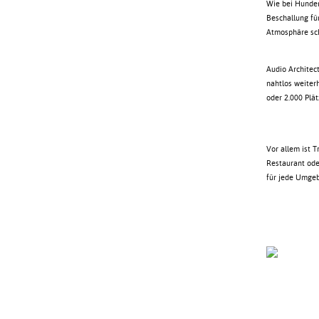
Wie bei Hunde
Beschallung fü
Atmosphäre sch
Audio Architect
nahtlos weiterh
oder 2.000 Plä
Vor allem ist 
Restaurant oder
für jede Umge