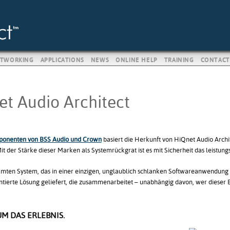
TWORKING
APPLICATIONS
NEWS
ONLINE HELP
TRAINING
CONTACT
t Audio Architect
onenten von BSS Audio und Crown
basiert die Herkunft von HiQnet Audio Archi
it der Stärke dieser Marken als Systemrückgrat ist es mit Sicherheit das leistungs
mten System, das in einer einzigen, unglaublich schlanken Softwareanwendung
tierte Lösung geliefert, die zusammenarbeitet – unabhängig davon, wer dieser E
UM DAS ERLEBNIS.