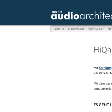
ABOUT
HARDWARE
SOFTWARE
NE
HiQne
Mit
Kernkomp
Verstärker. M
Mit dem gesa
benutzerorien
ES GEHT 