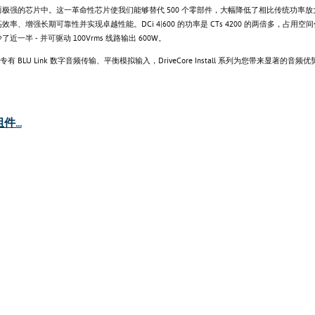
极强的芯片中。这一革命性芯片使我们能够替代 500 个零部件，大幅降低了相比传统功率放
率、增强长期可靠性并实现卓越性能。DCi 4|600 的功率是 CTs 4200 的两倍多，占用空间
近一半 - 并可驱动 100Vrms 线路输出 600W。
 专有 BLU Link 数字音频传输、平衡模拟输入，DriveCore Install 系列为您带来显著的音频优
...