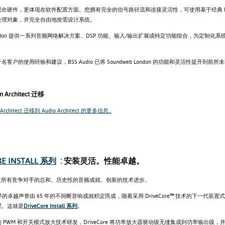
在硬件，更体现在软件配置方面。您拥有完全的信号路径流和连接灵活性，可使用基于经典 BSS 
处理对象，并完全自由地按需设计系统。
 London 提供一系列音频网络解决方案、DSP 功能、输入/输出扩展或特定功能组合，为定制化
客户的使用经验和建议，BSS Audio 已将 Soundweb London 的功能和灵活性提升到前
Architect 迁移
rchitect 迁移到 Audio Architect 的更多信息...
RE INSTALL 系列
: 安装灵活。性能卓越。
超过所有竞争对手的总和。历史性的音频成就。创新的技术进步。
世界的卓越声誉由 65 年的不间断音响成就积淀而成，随着采用 DriveCore
™
技术的下一代装置式
耀。这就是
DriveCore Install 系列
。
 PWM 和开关模式放大技术研发，DriveCore 将功率放大器驱动级无缝集成到功率输出级，