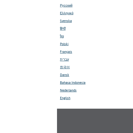
Русский
Ελληνικά
Svenska
हिन्दी
ខ្មែរ
Polski
Français
עברית
한국어
Dansk
Bahasa Indonesia
Nederlands
English