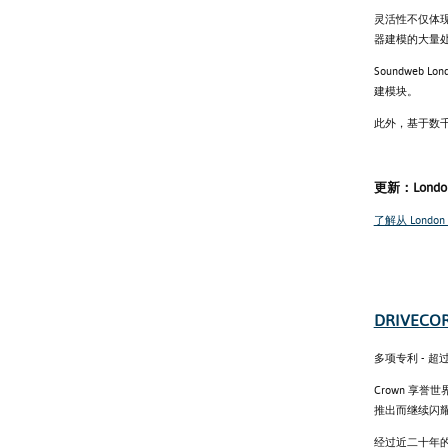
灵活性不仅体现
器建模的大量
Soundweb
建模块。
此外，基于数千名
更新：London 
了解从 London A
DRIVECO
多项专利 - 
Crown 享誉
推出而继续闪
经过近二十年的