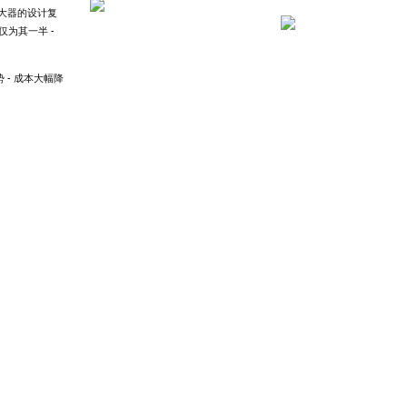
大器的设计复
仅为其一半 -
势 - 成本大幅降