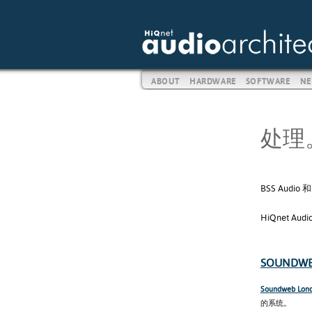
ABOUT
HARDWARE
SOFTWARE
NE
处理
BSS Audi
HiQnet 
SOUNDW
Soundweb Lo
的系统。